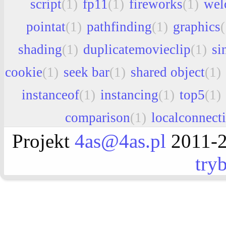
script
(1)
fp11
(1)
fireworks
(1)
wel
pointat
(1)
pathfinding
(1)
graphics
(
shading
(1)
duplicatemovieclip
(1)
si
cookie
(1)
seek bar
(1)
shared object
(1)
instanceof
(1)
instancing
(1)
top5
(1)
comparison
(1)
localconnect
Projekt
4as@4as.pl
2011-2
try