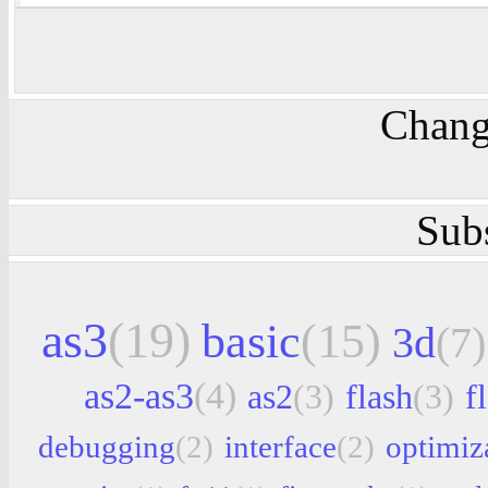
Chang
Sub
as3
(19)
basic
(15)
3d
(7)
as2-as3
(4)
as2
(3)
flash
(3)
f
debugging
(2)
interface
(2)
optimiz