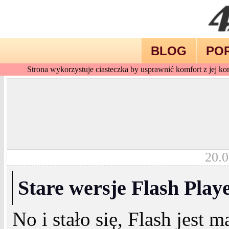
BLOG
PO
Strona wykorzystuje ciasteczka by usprawnić komfort z jej kor
20.0
Stare wersje Flash Play
No i stało się, Flash jest m