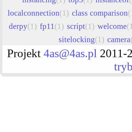
localconnection
(1)
class comparison
(
derpy
(1)
fp11
(1)
script
(1)
welcome
(
sitelocking
(1)
camera
Projekt
4as@4as.pl
2011-2
try