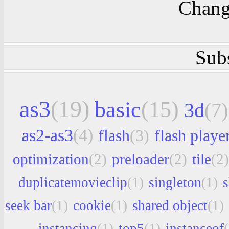
Chang
Sub
as3
(19)
basic
(15)
3d
(7)
as2-as3
(4)
flash
(3)
flash playe
optimization
(2)
preloader
(2)
tile
(2)
duplicatemovieclip
(1)
singleton
(1)
seek bar
(1)
cookie
(1)
shared object
(1)
instancing
(1)
top5
(1)
instanceof